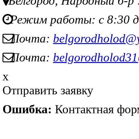
Белгород, Народный б-р 
Режим работы: с 8:30 д
Почта:
belgorodholod@
Почта:
belgorodholod3
x
Отправить заявку
Ошибка:
Контактная форм