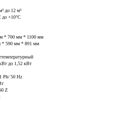
м³ до 12 м³
С до +10°С
м * 700 мм * 1100 мм
 * 590 мм * 891 мм
етемпературный
 кВт до 1,52 кВт
A
1 Ph/ 50 Hz
Вт
60 Z
я