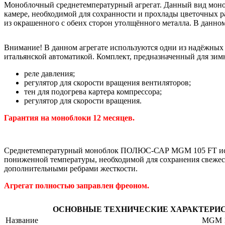
Моноблочный среднетемпературный агрегат. Данный вид моноб
камере, необходимой для сохранности и прохлады цветочных р
из окрашенного с обеих сторон утолщённого металла. В данном
Внимание! В данном агрегате используются одни из надёжных ев
итальянской автоматикой. Комплект, предназначенный для зимн
реле давления;
регулятор для скорости вращения вентиляторов;
тен для подогрева картера компрессора;
регулятор для скорости вращения.
Гарантия на моноблоки 12 месяцев.
Среднетемпературный моноблок ПОЛЮС-САР MGM 105 FT испол
пониженной температуры, необходимой для сохранения свежест
дополнительными ребрами жесткости.
Агрегат полностью заправлен фреоном.
ОСНОВНЫЕ ТЕХНИЧЕСКИЕ ХАРАКТЕРИ
Название
MGM 1