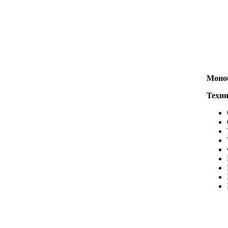
Моно
Техни