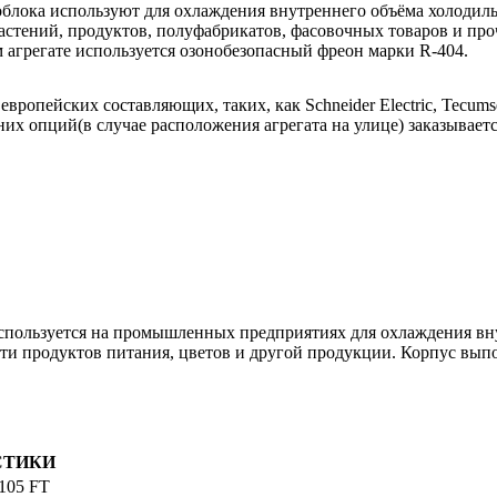
лока используют для охлаждения внутреннего объёма холодильн
астений, продуктов, полуфабрикатов, фасовочных товаров и про
 агрегате используется озонобезопасный фреон марки R-404.
ропейских составляющих, таких, как Schneider Electric, Tecumse
их опций(в случае расположения агрегата на улице) заказываетс
ьзуется на промышленных предприятиях для охлаждения внут
и продуктов питания, цветов и другой продукции. Корпус выпол
СТИКИ
05 FT