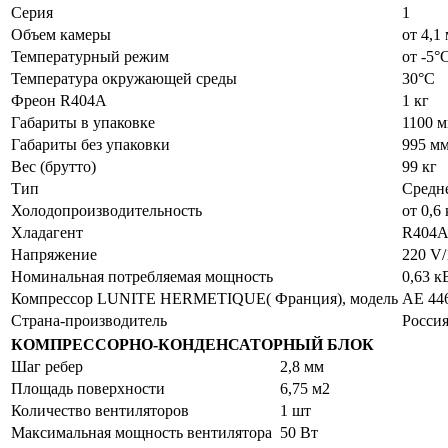
Серия
1
Объем камеры
от 4,1 
Температурный режим
от -5°
Температура окружающей cреды
30°С
Фреон R404A
1 кг
Габариты в упаковке
1100 м
Габариты без упаковки
995 мм
Вес (брутто)
99 кг
Тип
Средн
Холодопроизводительность
от 0,6
Хладагент
R404
Напряжение
220 V/
Номинальная потребляемая мощность
0,63 к
Компрессор LUNITE HERMETIQUE( Франция), модель
АЕ 44
Страна-производитель
Росси
КОМПРЕССОРНО-КОНДЕНСАТОРНЫЙ БЛОК
Шаг ребер
2,8 мм
Площадь поверхности
6,75 м2
Количество вентиляторов
1 шт
Максимальная мощность вентилятора
50 Вт