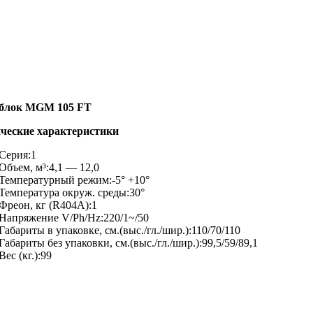
блок MGM 105 FT
ческие характеристики
Серия:
1
Объем, м³:
4,1 — 12,0
Температурный режим:
-5° +10°
Температура окруж. среды:
30°
Фреон, кг (R404A):
1
Напряжение V/Ph/Hz:
220/1~/50
Габариты в упаковке, см.(выс./гл./шир.):
110/70/110
Габариты без упаковки, см.(выс./гл./шир.):
99,5/59/89,1
Вес (кг.):
99